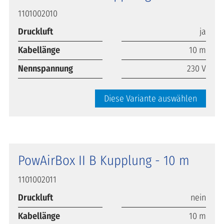
1101002010
Druckluft
ja
Kabellänge
10 m
Nennspannung
230 V
Diese Variante auswählen
PowAirBox II B Kupplung - 10 m
1101002011
Druckluft
nein
Kabellänge
10 m