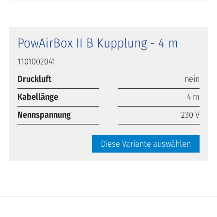
PowAirBox II B Kupplung - 4 m
1101002041
Druckluft
nein
Kabellänge
4 m
Nennspannung
230 V
Diese Variante auswählen