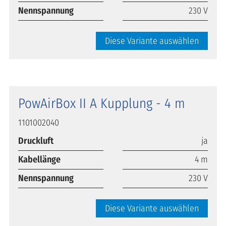
Nennspannung
230 V
Diese Variante auswählen
PowAirBox II A Kupplung - 4 m
1101002040
Druckluft
ja
Kabellänge
4 m
Nennspannung
230 V
Diese Variante auswählen