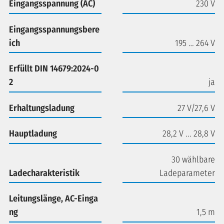
Eingangsspannung (AC)
230 V
Eingangsspannungsbere
ich
195 … 264 V
Erfüllt DIN 14679:2024-0
2
ja
Erhaltungsladung
27 V/27,6 V
Hauptladung
28,2 V ... 28,8 V
30 wählbare
Ladecharakteristik
Ladeparameter
Leitungslänge, AC-Einga
ng
1,5 m