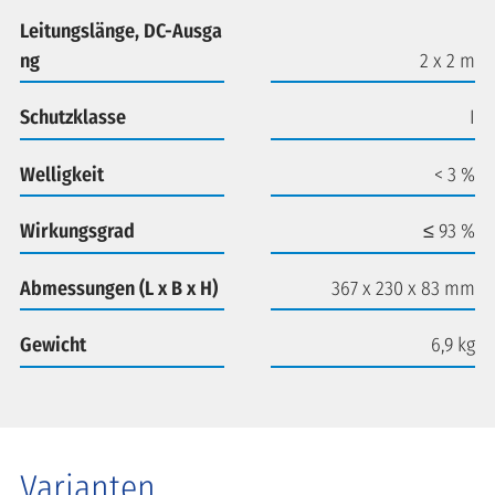
Leitungslänge, DC-Ausga
ng
2 x 2 m
Schutzklasse
I
Welligkeit
< 3 %
Wirkungsgrad
≤ 93 %
Abmessungen (L x B x H)
367 x 230 x 83 mm
Gewicht
6,9 kg
Varianten