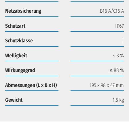
Netzabsicherung
B16 A/C16 A
Schutzart
IP67
Schutzklasse
I
Welligkeit
< 3 %
Wirkungsgrad
≤ 88 %
Abmessungen (L x B x H)
195 x 98 x 47 mm
Gewicht
1,5 kg