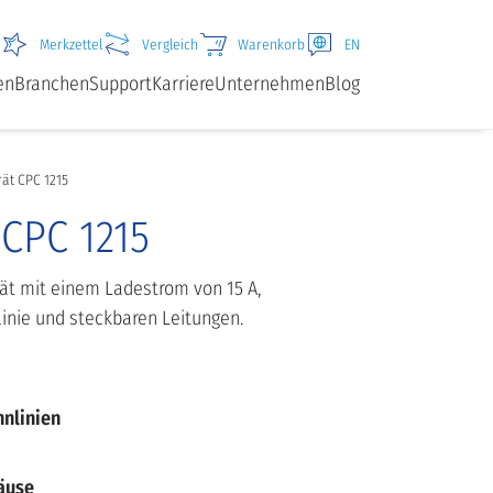
Merkzettel
Vergleich
Warenkorb
EN
en
Branchen
Support
Karriere
Unternehmen
Blog
ät CPC 1215
CPC 1215
t mit einem Ladestrom von 15 A,
linie und steckbaren Leitungen.
nlinien
äuse