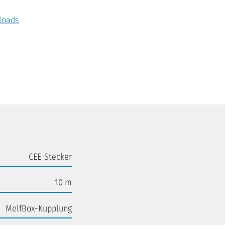
loads
CEE-Stecker
10 m
MelfBox-Kupplung