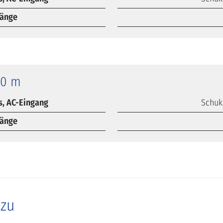
länge
10 m
s, AC-Eingang
Schuk
länge
azu