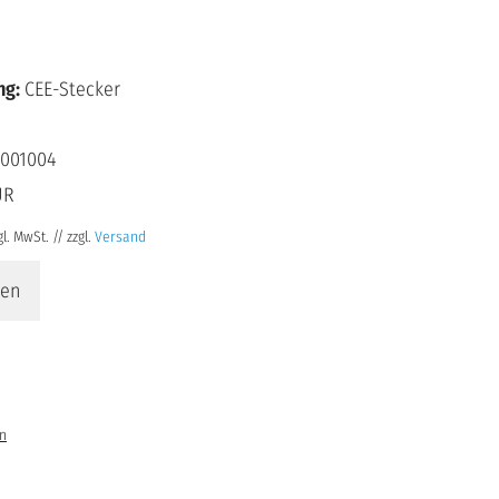
ng:
CEE-Stecker
001004
UR
l. MwSt. // zzgl.
Versand
len
en