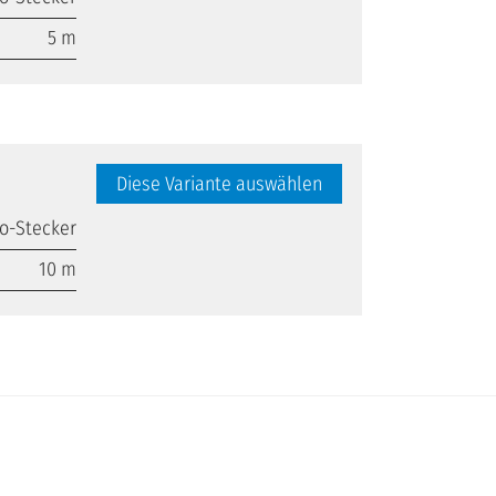
5 m
Diese Variante auswählen
o-Stecker
10 m