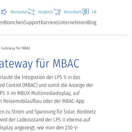
Merkzettel
Vergleich
Warenkorb
EN
en
Branchen
Support
Karriere
Unternehmen
Blog
 Gateway für MBAC
ateway für MBAC
aubt die Integration der LPS II in das
 Control (MBAC) und somit die Anzeige der
LPS II im MBUX-Multimediadisplay, auf
im Reisemobilaufbau oder der MBAC-App.
n zu Strom und Spannung für Solar, Bordnetz
ird der Ladezustand der LPS II ebenso auf
isplay angezeigt, wie man den 230-V-