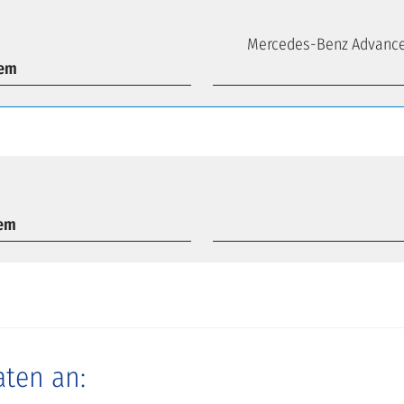
Mercedes-Benz Advance
tem
tem
aten an: