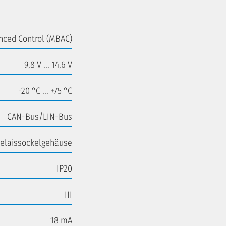
ced Control (MBAC)
9,8 V ... 14,6 V
-20 °C ... +75 °C
CAN-Bus/LIN-Bus
Relaissockelgehäuse
IP20
III
18 mA