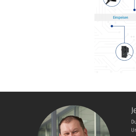
J
Du
Un