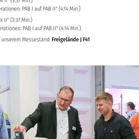
 II" (
3:37 Min.)
ationen: PAB I auf PAB II"
(4:14 Min.)
x II"
(3:37 Min.)
rationen: PAB I auf PAB II"
(4:14 Min.)
uf unserem Messestand:
Freigelände J F41