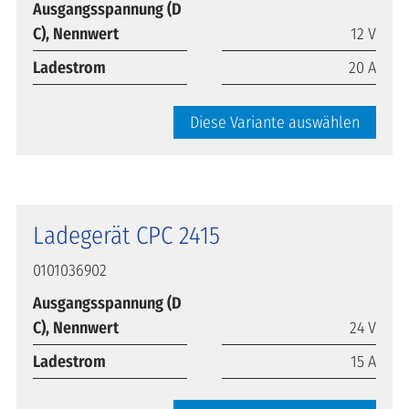
Ausgangsspannung (D
C), Nennwert
12 V
Ladestrom
20 A
Diese Variante auswählen
Ladegerät CPC 2415
0101036902
Ausgangsspannung (D
C), Nennwert
24 V
Ladestrom
15 A