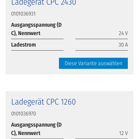
Ladegerät CPC 2430
0101036931
Ausgangsspannung (D
C), Nennwert
24 V
Ladestrom
30 A
Diese Variante auswählen
Ladegerät CPC 1260
0101036970
Ausgangsspannung (D
C), Nennwert
12 V