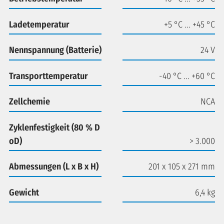
Ladetemperatur
+5 °C ... +45 °C
Nennspannung (Batterie)
24 V
Transporttemperatur
-40 °C ... +60 °C
Zellchemie
NCA
Zyklenfestigkeit (80 % D
oD)
> 3.000
Abmessungen (L x B x H)
201 x 105 x 271 mm
Gewicht
6,4 kg