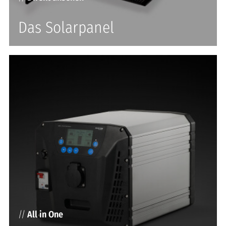
Das Solarpanel
//
All in One