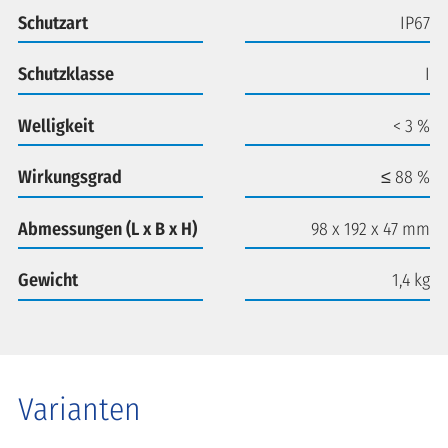
Schutzart
IP67
Schutzklasse
I
Welligkeit
< 3 %
Wirkungsgrad
≤ 88 %
Abmessungen (L x B x H)
98 x 192 x 47 mm
Gewicht
1,4 kg
Varianten