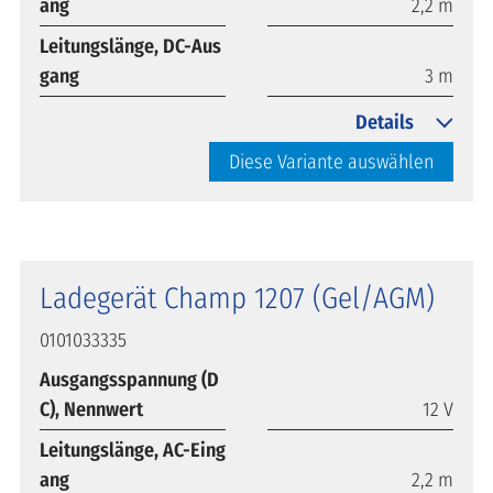
ang
2,2 m
Leitungslänge, DC-Aus
gang
3 m
Details
Diese Variante auswählen
Ladegerät Champ 1207 (Gel/AGM)
0101033335
Ausgangsspannung (D
C), Nennwert
12 V
Leitungslänge, AC-Eing
ang
2,2 m