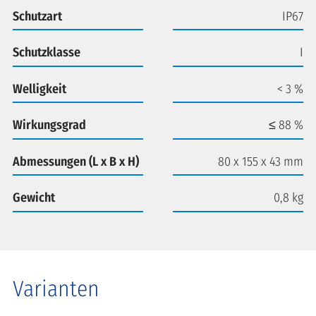
Schutzart
IP67
Schutzklasse
I
Welligkeit
< 3 %
Wirkungsgrad
≤ 88 %
Abmessungen (L x B x H)
80 x 155 x 43 mm
Gewicht
0,8 kg
Varianten