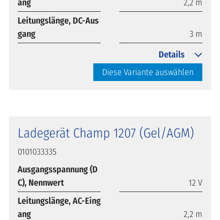
ang
2,2 m
Leitungslänge, DC-Aus
gang
3 m
Details
Diese Variante auswählen
Ladegerät Champ 1207 (Gel/AGM)
0101033335
Ausgangsspannung (D
C), Nennwert
12 V
Leitungslänge, AC-Eing
ang
2,2 m