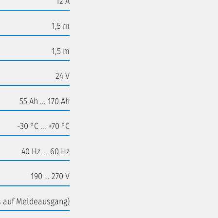
12 A
1,5 m
1,5 m
24 V
55 Ah ... 170 Ah
-30 °C ... +70 °C
40 Hz ... 60 Hz
190 … 270 V
is auf Meldeausgang)