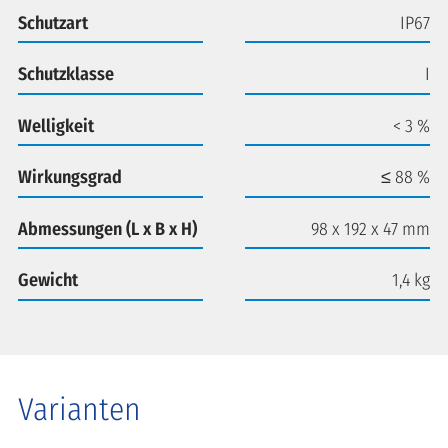
Schutzart
IP67
Schutzklasse
I
Welligkeit
< 3 %
Wirkungsgrad
≤ 88 %
Abmessungen (L x B x H)
98 x 192 x 47 mm
Gewicht
1,4 kg
Varianten