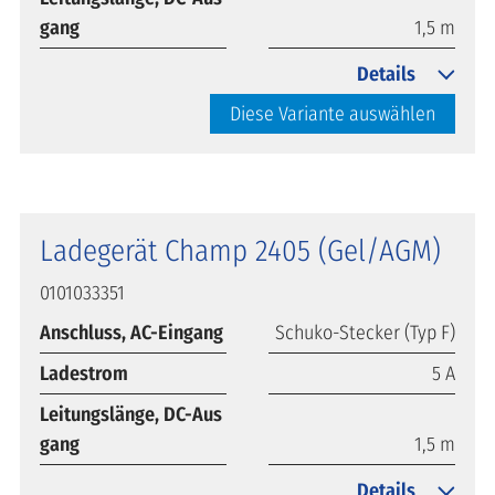
gang
1,5 m
Details
Diese Variante auswählen
Ladegerät Champ 2405 (Gel/AGM)
0101033351
Anschluss, AC-Eingang
Schuko-Stecker (Typ F)
Ladestrom
5 A
Leitungslänge, DC-Aus
gang
1,5 m
Details